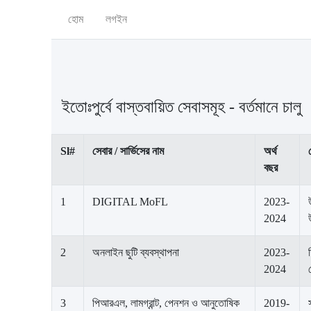
হোম
লগইন
ইতোঃপুর্বে বাস্তবায়িত সেবাসমূহ - বর্তমানে চালু
Sl#
সেবার / সার্ভিসের নাম
অর্থ
বছর
1
DIGITAL MoFL
2023-
2024
2
অনলাইন ছুটি ব্যবস্থাপনা
2023-
2024
3
পিআরএল, লামগ্রান্ট, পেনশন ও আনুতোষিক
2019-