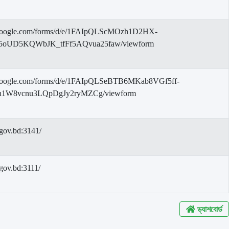
s.google.com/forms/d/e/1FAIpQLScMOzh1D2HX-
5oUD5KQWbJK_tfFf5AQvua25faw/viewform
s.google.com/forms/d/e/1FAIpQLSeBTB6MKab8VGf5ff-
1W8vcnu3LQpDgJy2ryMZCg/viewform
l.gov.bd:3141/
.gov.bd:3111/
ড্যাশবোর্ড