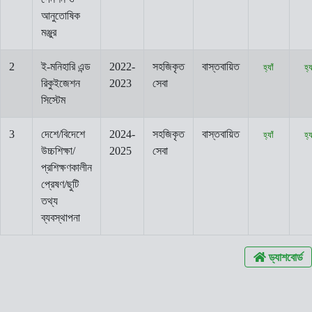
আনুতোষিক
মঞ্জুর
2
ই-মনিহারি এন্ড
2022-
সহজিকৃত
বাস্তবায়িত
হ্যাঁ
হ্যা
রিকুইজেশন
2023
সেবা
সিস্টেম
3
দেশে/বিদেশে
2024-
সহজিকৃত
বাস্তবায়িত
হ্যাঁ
হ্যা
উচ্চশিক্ষা/
2025
সেবা
প্রশিক্ষণকালীন
প্রেষণ/ছুটি
তথ্য
ব্যবস্থাপনা
ড্যাশবোর্ড